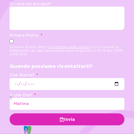
Di cosa hai bisogno?
Privacy Policy
Dichiaro di aver letto l'
informativa della privacy
e acconsento al
trattamento dei dati personali ai sensi degli articoli 13-14 del GDPR
2016/679
Quando possiamo ricontattarti?
Che Giorno?
A che Ora?
Invia