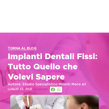
TORNA AL BLOG
Impianti Dentali Fissi:
Tutto Quello che
Volevi Sapere
Autore: Studio Specialistico Minniti Moro srl
LUGLIO 23, 2021
Condividi