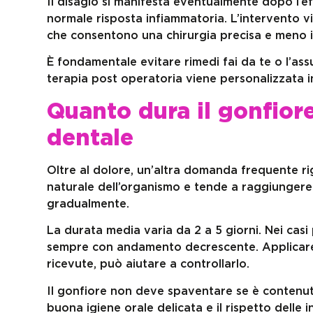
Il disagio si manifesta eventualmente dopo l’ef
normale risposta infiammatoria. L’intervento vi
che consentono una chirurgia precisa e meno in
È fondamentale evitare rimedi fai da te o l’as
terapia post operatoria viene personalizzata in
Quanto dura il gonfior
dentale
Oltre al dolore, un’altra domanda frequente rig
naturale dell’organismo e tende a raggiungere 
gradualmente.
La durata media varia da 2 a 5 giorni. Nei casi
sempre con andamento decrescente. Applicare g
ricevute, può aiutare a controllarlo.
Il gonfiore non deve spaventare se è contenu
buona igiene orale delicata e il rispetto delle