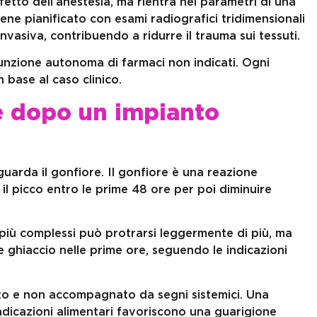
fetto dell’anestesia, ma rientra nei parametri di una
ene pianificato con esami radiografici tridimensionali
vasiva, contribuendo a ridurre il trauma sui tessuti.
sunzione autonoma di farmaci non indicati. Ogni
 base al caso clinico.
e dopo un impianto
uarda il gonfiore. Il gonfiore è una reazione
il picco entro le prime 48 ore per poi diminuire
 più complessi può protrarsi leggermente di più, ma
hiaccio nelle prime ore, seguendo le indicazioni
to e non accompagnato da segni sistemici. Una
 indicazioni alimentari favoriscono una guarigione