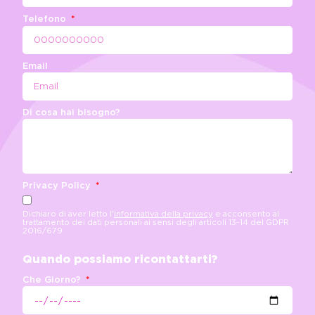
Telefono
Email
Di cosa hai bisogno?
Privacy Policy
Dichiaro di aver letto l'
informativa della privacy
e acconsento al
trattamento dei dati personali ai sensi degli articoli 13-14 del GDPR
2016/679
Quando possiamo ricontattarti?
Che Giorno?