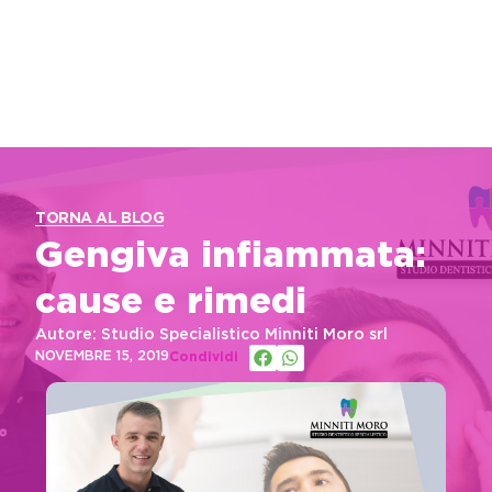
TORNA AL BLOG
Gengiva infiammata:
cause e rimedi
Autore: Studio Specialistico Minniti Moro srl
NOVEMBRE 15, 2019
Condividi