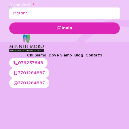
A che Ora?
Invia
Chi Siamo
Dove Siamo
Blog
Contatti
079237648
3701284887
3701284887