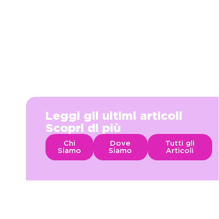
Leggi gli ultimi articoli
Scopri di più
Chi
Dove
Tutti gli
Siamo
Siamo
Articoli