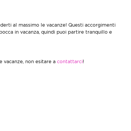
lematiche se necessario.
goderti al massimo le vacanze! Questi accorgimenti
bocca in vacanza, quindi puoi partire tranquillo e
enti di relax.
e vacanze, non esitare a
contattarci
!