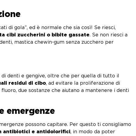
lo!
zione
ti di gola”, ed è normale che sia così! Se riesci,
ta cibi zuccherini o bibite gassate
. Se non riesci a
i i denti, mastica chewin-gum senza zucchero per
di denti e gengive, oltre che per quella di tutto il
li residui di cibo
, ad evitare la proliferazione di
 il fluoro, due sostanze che aiutano a mantenere i denti
 le emergenze
 emergenze possono capitare. Per questo ti consigliamo
antibiotici e antidolorifici
, in modo da poter