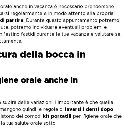
e orale anche in vacanza è necessario prendersene
icarsi regolarmente e in modo attento alla propria
di partire
. Durante questo appuntamento potremo
alute, potremo individuare eventuali problemi e
nifestino fastidi durante le tue vacanze e valutare se
ettamente.
 cura della bocca in
giene orale anche in
canz
subirà delle variazioni: l’importante è che quella
Rimangono quindi le regole di
lavarsi i denti dopo
Esistono dei comodi
kit portatili
per l’igiene orale che
 la tua salute orale sotto