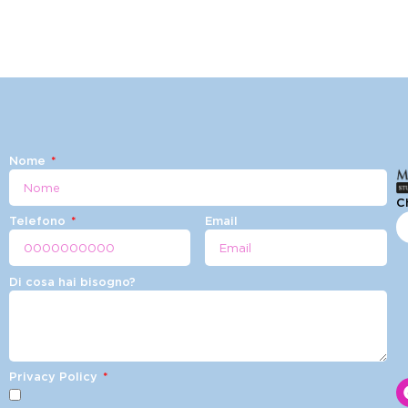
Scopri le nostre news
Nome
C
Telefono
Email
Di cosa hai bisogno?
Privacy Policy