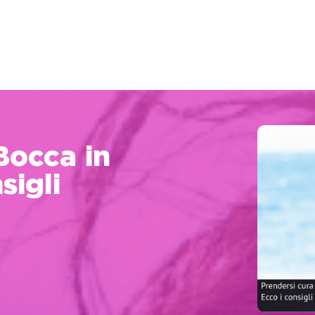
Bocca in
sigli